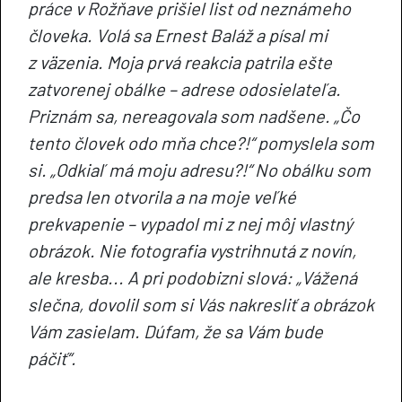
práce v Rožňave prišiel list od neznámeho
človeka. Volá sa Ernest Baláž a písal mi
z väzenia. Moja prvá reakcia patrila ešte
zatvorenej obálke – adrese odosielateľa.
Priznám sa, nereagovala som nadšene. „Čo
tento človek odo mňa chce?!“ pomyslela som
si. „Odkiaľ má moju adresu?!“ No obálku som
predsa len otvorila a na moje veľké
prekvapenie – vypadol mi z nej môj vlastný
obrázok. Nie fotografia vystrihnutá z novín,
ale kresba... A pri podobizni slová: „Vážená
slečna, dovolil som si Vás nakresliť a obrázok
Vám zasielam. Dúfam, že sa Vám bude
páčiť“.