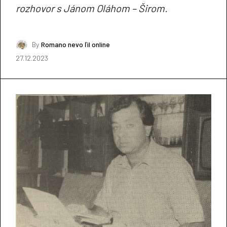
rozhovor s Jánom Oláhom – Širom.
By
Romano nevo ľil online
27.12.2023