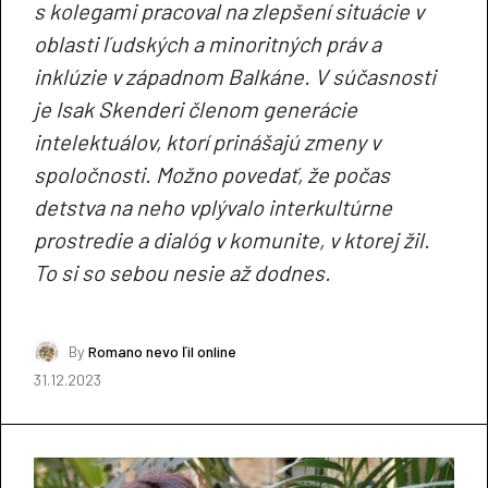
s kolegami pracoval na zlepšení situácie v
oblasti ľudských a minoritných práv a
inklúzie v západnom Balkáne. V súčasnosti
je Isak Skenderi členom generácie
intelektuálov, ktorí prinášajú zmeny v
spoločnosti. Možno povedať, že počas
detstva na neho vplývalo interkultúrne
prostredie a dialóg v komunite, v ktorej žil.
To si so sebou nesie až dodnes.
By
Romano nevo ľil online
31.12.2023