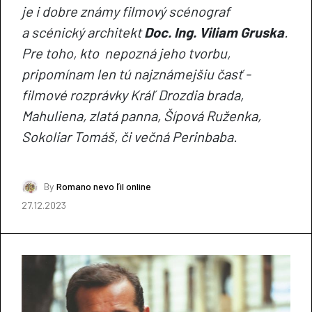
je i dobre známy filmový scénograf
a scénický architekt
Doc. Ing. Viliam Gruska
.
Pre toho, kto nepozná jeho tvorbu,
pripomínam len tú najznámejšiu časť -
filmové rozprávky Kráľ Drozdia brada,
Mahuliena, zlatá panna, Šípová Ruženka,
Sokoliar Tomáš, či večná Perinbaba.
By
Romano nevo ľil online
27.12.2023