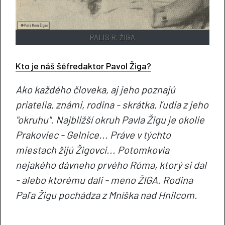
PALIS R. ŽIGA
Kto je náš šéfredaktor Pavol Žiga?
Ako každého človeka, aj jeho poznajú
priatelia, známi, rodina - skrátka, ľudia z jeho
"okruhu". Najbližší okruh Pavla Žigu je okolie
Prakoviec - Gelnice... Práve v týchto
miestach žijú Žigovci... Potomkovia
nejakého dávneho prvého Róma, ktorý si dal
- alebo ktorému dali - meno ŽIGA. Rodina
Paľa Žigu pochádza z Mníška nad Hnilcom.