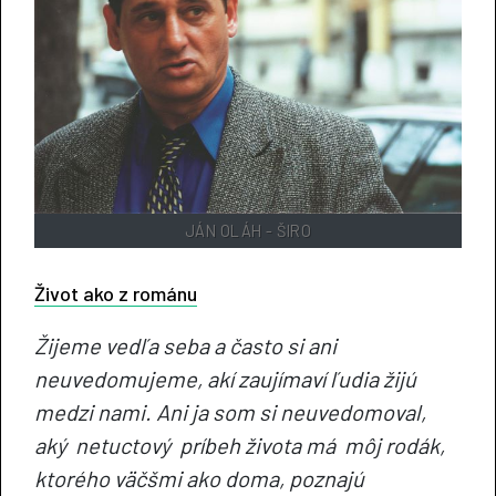
JÁN OLÁH - ŠIRO
Život ako z románu
Žijeme vedľa seba a často si ani
neuvedomujeme, akí zaujímaví ľudia žijú
medzi nami. Ani ja som si neuvedomoval,
aký netuctový príbeh života má môj rodák,
ktorého väčšmi ako doma, poznajú