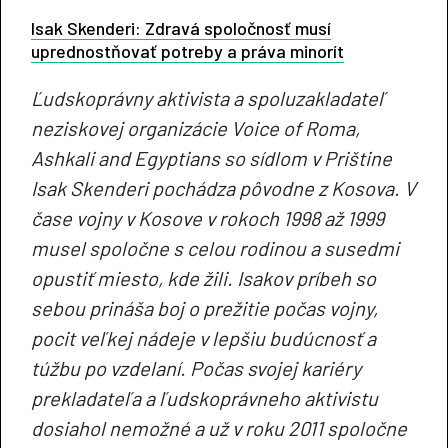
Isak Skenderi: Zdravá spoločnosť musí
uprednostňovať potreby a práva minorít
Ľudskoprávny aktivista a spoluzakladateľ
neziskovej organizácie Voice of Roma,
Ashkali and Egyptians so sídlom v Prištine
Isak Skenderi pochádza pôvodne z Kosova. V
čase vojny v Kosove v rokoch 1998 až 1999
musel spoločne s celou rodinou a susedmi
opustiť miesto, kde žili. Isakov príbeh so
sebou prináša boj o prežitie počas vojny,
pocit veľkej nádeje v lepšiu budúcnosť a
túžbu po vzdelaní. Počas svojej kariéry
prekladateľa a ľudskoprávneho aktivistu
dosiahol nemožné a už v roku 2011 spoločne