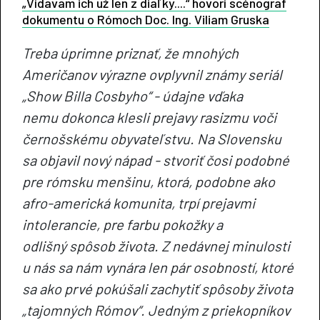
„Vídavam ich už len z diaľky....“ hovorí scénograf
dokumentu o Rómoch Doc. Ing. Viliam Gruska
Treba úprimne priznať, že mnohých
Američanov výrazne ovplyvnil známy seriál
„Show Billa Cosbyho“ - údajne vďaka
nemu dokonca klesli prejavy rasizmu voči
černošskému obyvateľstvu. Na Slovensku
sa objavil nový nápad - stvoriť čosi podobné
pre rómsku menšinu, ktorá, podobne ako
afro-americká komunita, trpí prejavmi
intolerancie, pre farbu pokožky a
odlišný spôsob života. Z nedávnej minulosti
u nás sa nám vynára len pár osobností, ktoré
sa ako prvé pokúšali zachytiť spôsoby života
„tajomných Rómov“. Jedným z priekopníkov