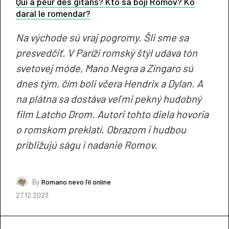
Qui a peur des gitans? Kto sa bojí Romov? Ko
daral le romendar?
Na východe sú vraj pogromy. Šli sme sa
presvedčiť. V Paríži romský štýl udáva tón
svetovej móde, Mano Negra a Zingaro sú
dnes tým, čím boli včera Hendrix a Dylan. A
na plátna sa dostáva veľmi pekný hudobný
film Latcho Drom. Autori tohto diela hovoria
o romskom preklatí. Obrazom i hudbou
približujú ságu i nadanie Romov.
By
Romano nevo ľil online
27.12.2023