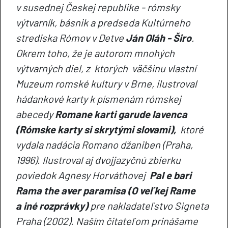
v susednej Českej republike - rómsky
výtvarník, básnik a predseda Kultúrneho
strediska Rómov v Detve
Ján Oláh - Širo
.
Okrem toho, že je autorom mnohých
výtvarných diel, z ktorých väčšinu vlastní
Muzeum romské kultury v Brne, ilustroval
hádankové karty k písmenám rómskej
abecedy
Romane karti garude lavenca
(Rómske karty si skrytými slovami),
ktoré
vydala nadácia Romano džaniben (Praha,
1996). Ilustroval aj dvojjazyčnú zbierku
poviedok Agnesy Horváthovej
Pal e bari
Rama the aver paramisa (O veľkej Rame
a iné rozprávky)
pre nakladateľstvo Signeta
Praha (2002). Naším čitateľom prinášame