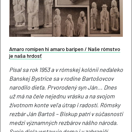
Amaro romipen hi amaro baripen / Naše rómstvo
je naša hrdosť
Písal sa rok 1953 a v rómskej kolónii neďaleko
Banskej Bystrice sa v rodine Bartošovcov
narodilo dieťa. Prvorodený syn Ján... Dnes
už má na čele nejednu vrásku a na svojom
životnom konte veľa útrap i radostí. Rómsky
rezbár Ján Bartoš – Biskup patrí v súčasnosti
medzi významných rezbárov nášho národa.
Svoje diela vystavuje doma i v zahraničí.