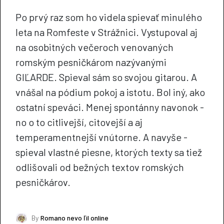
Po prvý raz som ho videla spievať minulého
leta na Romfeste v Strážnici. Vystupoval aj
na osobitných večeroch venovaných
romským pesničkárom nazývanými
GIĽARDE. Spieval sám so svojou gitarou. A
vnášal na pódium pokoj a istotu. Bol iný, ako
ostatní speváci. Menej spontánny navonok -
no o to citlivejší, citovejší a aj
temperamentnejší vnútorne. A navyše -
spieval vlastné piesne, ktorých texty sa tiež
odlišovali od bežných textov romských
pesničkárov.
By
Romano nevo ľil online