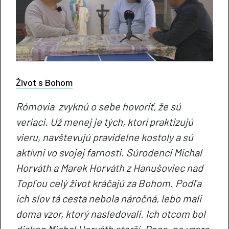
Život s Bohom
Rómovia zvyknú o sebe hovoriť, že sú
veriaci. Už menej je tých, ktorí praktizujú
vieru, navštevujú pravidelne kostoly a sú
aktívni vo svojej farnosti. Súrodenci Michal
Horváth a Marek Horváth z Hanušoviec nad
Topľou celý život kráčajú za Bohom. Podľa
ich slov tá cesta nebola náročná, lebo mali
doma vzor, ktorý nasledovali. Ich otcom bol
diakon Michal Horváth starší. Dnes, po vzore