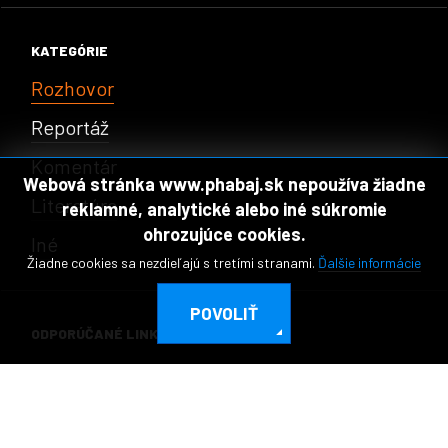
KATEGÓRIE
Rozhovor
Reportáž
Komentár
Webová stránka www.phabaj.sk nepoužíva žiadne
Literatúra
reklamné, analytické alebo iné súkromie
ohrozujúce cookies.
Iné
Žiadne cookies sa nezdieľajú s tretími stranami.
Ďalšie informácie
POVOLIŤ
ODPORÚČANÉ LINKY
Www.jekhetane-Spolu.net
Rómske Komunity MV SR