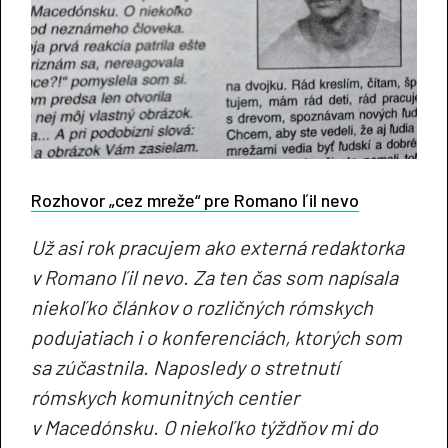
Rozhovor „cez mreže“ pre Romano ľil nevo
Už asi rok pracujem ako externá redaktorka
v Romano ľil nevo. Za ten čas som napísala
niekoľko článkov o rozličných rómskych
podujatiach i o konferenciách, ktorých som
sa zúčastnila. Naposledy o stretnutí
rómskych komunitných centier
v Macedónsku. O niekoľko týždňov mi do