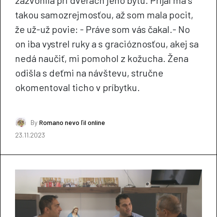
zazvonila pri dverách jeho bytu. Prijal ma s
takou samozrejmosťou, až som mala pocit,
že už-už povie: - Práve som vás čakal.- No
on iba vystrel ruky a s gracióznosťou, akej sa
nedá naučiť, mi pomohol z kožucha. Žena
odišla s deťmi na návštevu, stručne
okomentoval ticho v príbytku.
By
Romano nevo ľil online
23.11.2023