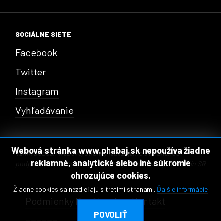
SOCIÁLNE SIETE
Facebook
Twitter
Instagram
Vyhľadávanie
Webová stránka www.phabaj.sk nepoužíva žiadne
Vznik a obsah webovej stránky realizujeme s finančnou
reklamné, analytické alebo iné súkromie
podporou Fondu na podporu kultúry národnostných menšín SR
ohrozujúce cookies.
Žiadne cookies sa nezdieľajú s tretími stranami.
Ďalšie informácie
Podmienky Používania
Kontakt
POVOLIŤ
______