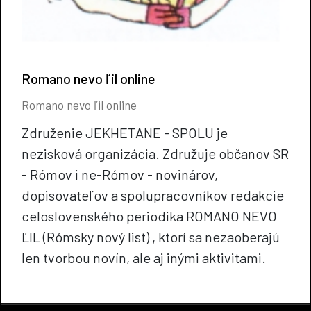
Romano nevo ľil online
Romano nevo ľil online
Združenie JEKHETANE - SPOLU je
nezisková organizácia. Združuje občanov SR
- Rómov i ne-Rómov - novinárov,
dopisovateľov a spolupracovníkov redakcie
celoslovenského periodika ROMANO NEVO
ĽIL (Rómsky nový list) , ktorí sa nezaoberajú
len tvorbou novín, ale aj inými aktivitami.