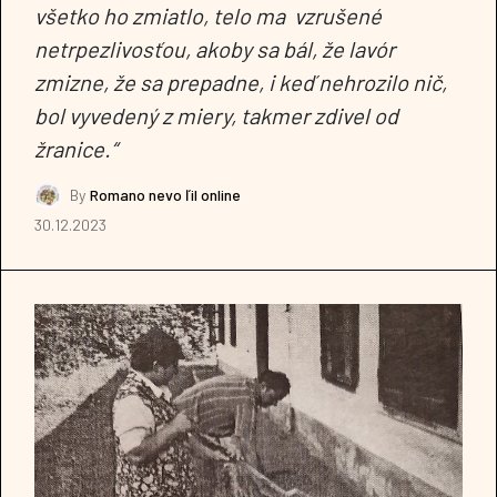
všetko ho zmiatlo, telo ma vzrušené
netrpezlivosťou, akoby sa bál, že lavór
zmizne, že sa prepadne, i keď nehrozilo nič,
bol vyvedený z miery, takmer zdivel od
žranice.“
By
Romano nevo ľil online
30.12.2023