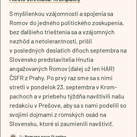
S myšlienkou vzájomnosti a spojenia sa
Romov do jedného politického zoskupenia,
bez ďalšieho trieštenia sa a vzájomných
nezhôd a netolerantnosti, prišli
v posledných desiatich dňoch septembra na
Slovensko predstavitelia Hnutia
angažovaných Romov (ďalej už len HAR)
ČSFR z Prahy. Po prvý raz sme sa s nimi
stretli v pondelok 23. septembra v Krom-
pachoch a v priebehu týždňa navštívili našu
redakciu v Prešove, aby sa s nami podelili so
svojimi dojmami z romských osád na
Slovensku, ktoré si zaumienili navštíviť.
By
Romano nevo ľil online