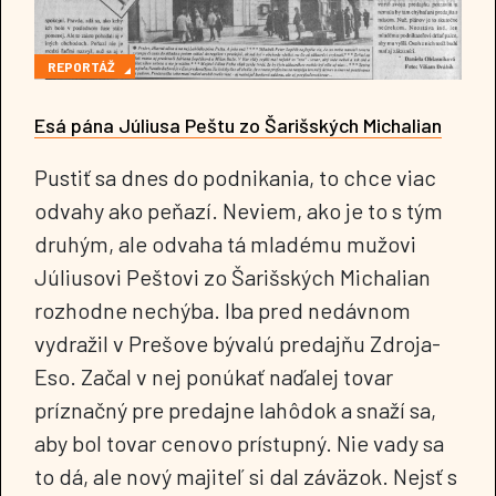
REPORTÁŽ
Esá pána Júliusa Peštu zo Šarišských Michalian
Pustiť sa dnes do podnikania, to chce viac
odvahy ako peňazí. Neviem, ako je to s tým
druhým, ale odvaha tá mladému mužovi
Júliusovi Peštovi zo Šarišských Michalian
rozhodne nechýba. Iba pred nedávnom
vydražil v Prešove bývalú predajňu Zdroja-
Eso. Začal v nej ponúkať naďalej tovar
príznačný pre predajne lahôdok a snaží sa,
aby bol tovar cenovo prístupný. Nie vady sa
to dá, ale nový majiteľ si dal záväzok. Nejsť s