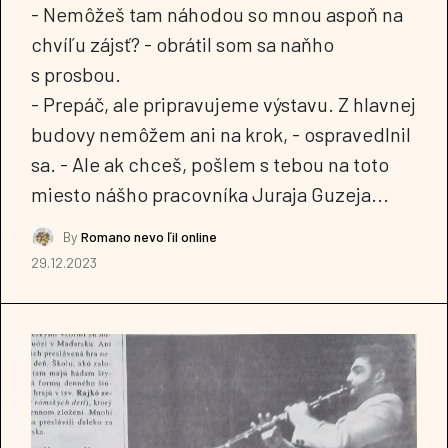
- Nemôžeš tam náhodou so mnou aspoň na
chvíľu zájsť? - obrátil som sa naňho
s prosbou.
- Prepáč, ale pripravujeme výstavu. Z hlavnej
budovy nemôžem ani na krok, - ospravedlnil
sa. - Ale ak chceš, pošlem s tebou na toto
miesto nášho pracovníka Juraja Guzeja...
By
Romano nevo ľil online
29.12.2023