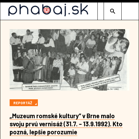
Type 2 or mor
REPORTÁŽ
„Muzeum romské kultury“ v Brne malo
svoju prvú vernisáž (31.7. – 13.9.1992). Kto
pozná, lepšie porozumie