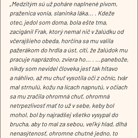
„Medzitým sú už poháre naplnené pivom,
praženica vonia, slaninka láka... . Kdeže
otec, jedol som doma, bola ešte tma,
zacigánil Frak, ktorý nemal nič v žalúdku od
včerajšieho obeda, horčina sa mu valila
pažerákom do hrdla a úst, cíti, že žalúdok mu
pracuje naprázdno, zviera ho... . ...panebože,
nikdy som nevidel človeka jesť tak hltavo
a náhlivo, až mu chuť vysotila oči z očníc, tvár
mal strnulú, kožu na lícach napnutú, v očiach
sa mu zračila ohromná chuť, ohromná
netrpezlivosť mať to už v sebe, keby bol
mohol, bol by najradšej všetko vysypal do
brucha, aby to mal za sebou, veľký hlad, dlhá
nenasýtenosť, ohromne chutné jedno, to