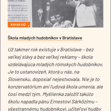
REPORTÁŽ
Škola mladých hudobníkov v Bratislave
Už takmer rok existuje v Bratislave – bez
veľkej slávy a bez veľkej reklamy – škola
vzdelávajúca mladých rómskych hudobníkov.
Je to ustanovizeň, ktorá u nás, na
Slovensku, doposiaľ nejestvovala. Nie je to
konzervatórium ani ľudová škola umenia, ale
čosi medzi tým. Myšlienka založiť takúto
školu napadla pánu Ernestovi Sárközimu –
všestrannému hudobníkovi, učiteľovi hudby