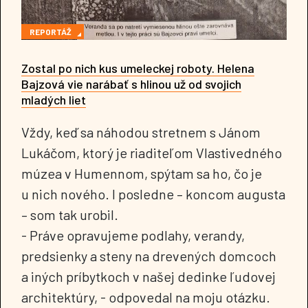
REPORTÁŽ
Zostal po nich kus umeleckej roboty. Helena
Bajzová vie narábať s hlinou už od svojich
mladých liet
Vždy, keď sa náhodou stretnem s Jánom
Lukáčom, ktorý je riaditeľom Vlastivedného
múzea v Humennom, spýtam sa ho, čo je
u nich nového. I posledne – koncom augusta
– som tak urobil.
- Práve opravujeme podlahy, verandy,
predsienky a steny na drevených domcoch
a iných príbytkoch v našej dedinke ľudovej
architektúry, - odpovedal na moju otázku.